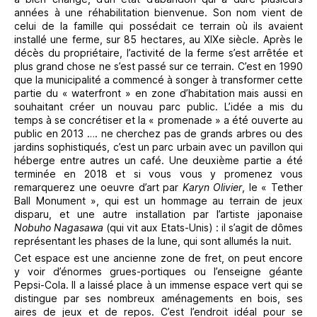
années à une réhabilitation bienvenue. Son nom vient de
celui de la famille qui possédait ce terrain où ils avaient
installé une ferme, sur 85 hectares, au XIXe siècle. Après le
décès du propriétaire, l’activité de la ferme s’est arrêtée et
plus grand chose ne s’est passé sur ce terrain. C’est en 1990
que la municipalité a commencé à songer à transformer cette
partie du « waterfront » en zone d’habitation mais aussi en
souhaitant créer un nouvau parc public. L’idée a mis du
temps à se concrétiser et la « promenade » a été ouverte au
public en 2013 …. ne cherchez pas de grands arbres ou des
jardins sophistiqués, c’est un parc urbain avec un pavillon qui
héberge entre autres un café. Une deuxième partie a été
terminée en 2018 et si vous vous y promenez vous
remarquerez une oeuvre d’art par
Karyn Olivier
, le « Tether
Ball Monument », qui est un hommage au terrain de jeux
disparu, et une autre installation par l’artiste japonaise
Nobuho Nagasawa
(qui vit aux Etats-Unis) : il s’agit de dômes
représentant les phases de la lune, qui sont allumés la nuit.
Cet espace est une ancienne zone de fret, on peut encore
y voir d’énormes grues-portiques ou l’enseigne géante
Pepsi-Cola. Il a laissé place à un immense espace vert qui se
distingue par ses nombreux aménagements en bois, ses
aires de jeux et de repos. C’est l’endroit idéal pour se