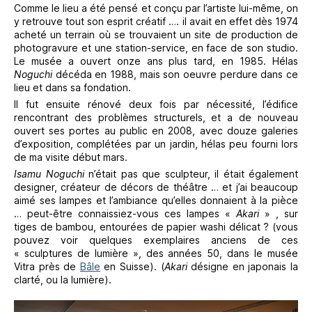
Comme le lieu a été pensé et conçu par l’artiste lui-même, on
y retrouve tout son esprit créatif …. il avait en effet dès 1974
acheté un terrain où se trouvaient un site de production de
photogravure et une station-service, en face de son studio.
Le musée a ouvert onze ans plus tard, en 1985. Hélas
Noguchi
décéda en 1988, mais son oeuvre perdure dans ce
lieu et dans sa fondation.
Il fut ensuite rénové deux fois par nécessité, l’édifice
rencontrant des problèmes structurels, et a de nouveau
ouvert ses portes au public en 2008, avec douze galeries
d’exposition, complétées par un jardin, hélas peu fourni lors
de ma visite début mars.
Isamu Noguchi
n’était pas que sculpteur, il était également
designer, créateur de décors de théâtre … et j’ai beaucoup
aimé ses lampes et l’ambiance qu’elles donnaient à la pièce
… peut-être connaissiez-vous ces lampes «
Akari
» , sur
tiges de bambou, entourées de papier washi délicat ? (vous
pouvez voir quelques exemplaires anciens de ces
« sculptures de lumière », des années 50, dans le musée
Vitra près de
Bâle
en Suisse). (
Akari
désigne en japonais la
clarté, ou la lumière).