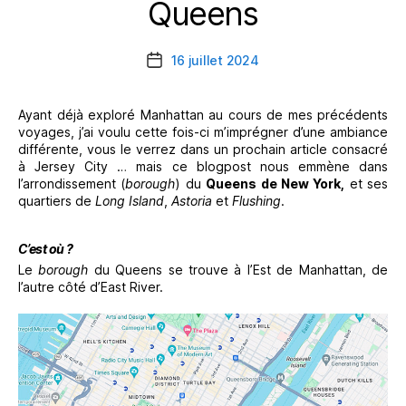
Queens
Catégories
16 juillet 2024
Date
de
l’article
Ayant déjà exploré Manhattan au cours de mes précédents
voyages, j’ai voulu cette fois-ci m’imprégner d’une ambiance
différente, vous le verrez dans un prochain article consacré
à Jersey City … mais ce blogpost nous emmène dans
l’arrondissement (
borough
) du
Queens de New York,
et ses
quartiers de
Long Island
,
Astoria
et
Flushing
.
C’est où ?
Le
borough
du Queens se trouve à l’Est de Manhattan, de
l’autre côté d’East River.