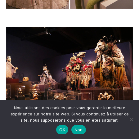
Nous utilisons des cookies pour vous garantir la meilleure
expérience sur notre site web. Si vous continuez à utiliser ce
site, nous supposerons que vous en êtes satisfait.
Toujours au même niveau se trouve une partie exposant en
OK
Non
vitrines les
produits dérivés
de séries ou films, dessins