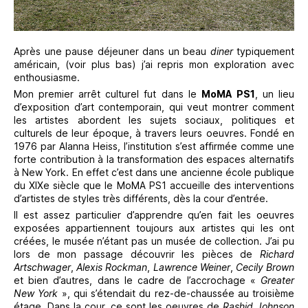
Après une pause déjeuner dans un beau
diner
typiquement
américain, (voir plus bas) j’ai repris mon exploration avec
enthousiasme.
Mon premier arrêt culturel fut dans le
MoMA PS1
, un lieu
d’exposition d’art contemporain, qui veut montrer comment
les artistes abordent les sujets sociaux, politiques et
culturels de leur époque, à travers leurs oeuvres. Fondé en
1976 par Alanna Heiss, l’institution s’est affirmée comme une
forte contribution à la transformation des espaces alternatifs
à New York. En effet c’est dans une ancienne école publique
du XIXe siècle que le MoMA PS1 accueille des interventions
d’artistes de styles très différents, dès la cour d’entrée.
Il est assez particulier d’apprendre qu’en fait les oeuvres
exposées appartiennent toujours aux artistes qui les ont
créées, le musée n’étant pas un musée de collection. J’ai pu
lors de mon passage découvrir les pièces de
Richard
Artschwager
,
Alexis Rockman
,
Lawrence Weiner
,
Cecily Brown
et bien d’autres, dans le cadre de l’accrochage «
Greater
New York
», qui s’étendait du rez-de-chaussée au troisième
étage. Dans la cour, ce sont les oeuvres de
Rashid Johnson