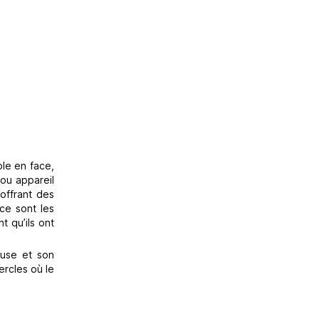
ble en face,
ou appareil
offrant des
 ce sont les
t qu’ils ont
euse et son
ercles où le