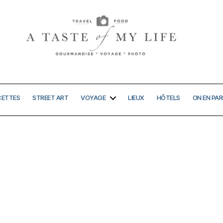
A
taste
of
my
CETTES
STREET ART
VOYAGE
LIEUX
HÔTELS
ON EN PAR
life