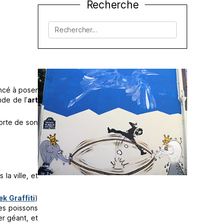
Recherche
Rechercher :
cé à poser
de de l’
art
forte de son
la ville, et
k Graffiti
)
es poissons
er géant, et