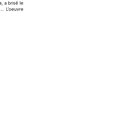
a
, a brisé le
 … L’oeuvre