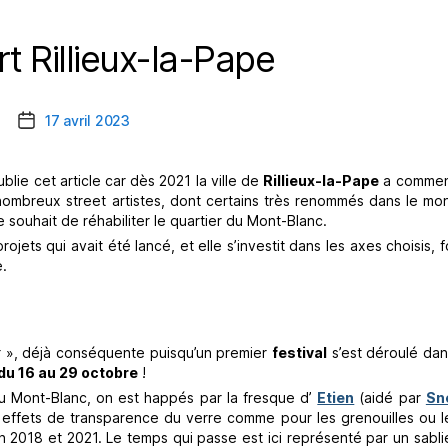
rt Rillieux-la-Pape
Catégories
17 avril 2023
Date
de
l’article
blie cet article car dès 2021 la ville de
Rillieux-la-Pape
a commen
nombreux street artistes, dont certains très renommés dans le mon
e souhait de réhabiliter le quartier du Mont-Blanc.
rojets qui avait été lancé, et elle s’investit dans les axes choisis, 
e.
ir », déjà conséquente puisqu’un premier
festival
s’est déroulé dans 
du 16 au 29 octobre
!
u Mont-Blanc, on est happés par la fresque d’
Etien
(aidé par
Sne
s effets de transparence du verre comme pour les grenouilles ou l
 2018 et 2021. Le temps qui passe est ici représenté par un sabli