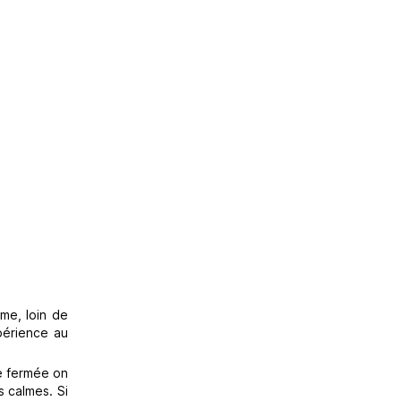
me, loin de
périence au
re fermée on
s calmes. Si