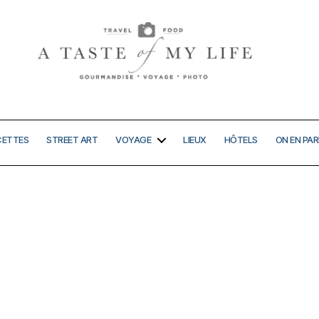
A
taste
of
my
CETTES
STREET ART
VOYAGE
LIEUX
HÔTELS
ON EN PAR
life