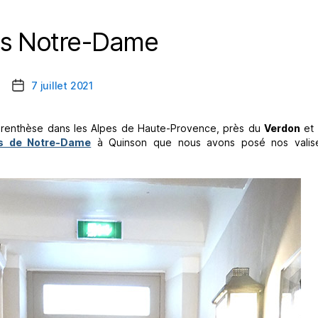
is Notre-Dame
Catégories
7 juillet 2021
Date
de
l’article
renthèse dans les Alpes de Haute-Provence, près du
Verdon
et 
is de Notre-Dame
à Quinson que nous avons posé nos valise