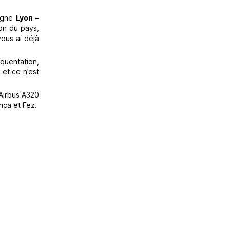
ligne
Lyon –
on du pays,
vous ai déjà
quentation,
 et ce n’est
 Airbus A320
nca et Fez.