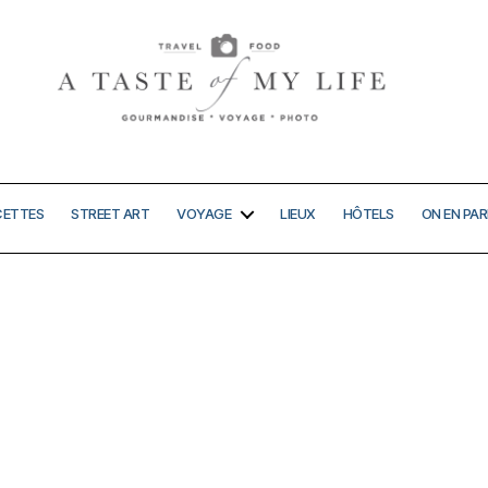
A
taste
of
my
CETTES
STREET ART
VOYAGE
LIEUX
HÔTELS
ON EN PAR
life