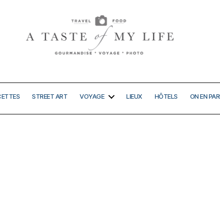
A
taste
of
my
CETTES
STREET ART
VOYAGE
LIEUX
HÔTELS
ON EN PAR
life