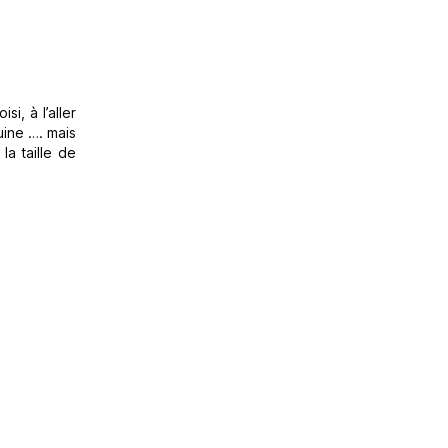
i, à l’aller
uine …. mais
la taille de