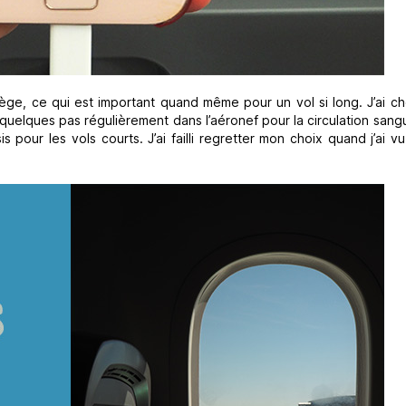
ge, ce qui est important quand même pour un vol si long. J’ai chois
 quelques pas régulièrement dans l’aéronef pour la circulation sang
is pour les vols courts. J’ai failli regretter mon choix quand j’ai vu 