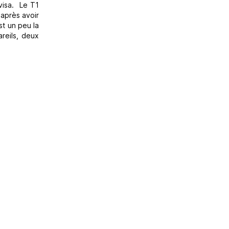
 visa. Le T1
 après avoir
st un peu la
areils, deux