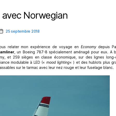
 avec Norwegian
Catégories
25 septembre 2018
Date
de
l’article
 vous relater mon expérience de voyage en
Economy
depuis Par
amliner
, un Boeing 787-8 spécialement aménagé pour eux. A 
y, et 259 sièges en classe économique, sur des lignes long-c
ambiance modulable à LED («
mood lighting
« ) et des hublots plus g
ssables sur le tarmac avec leur nez rouge et leur fuselage blanc.