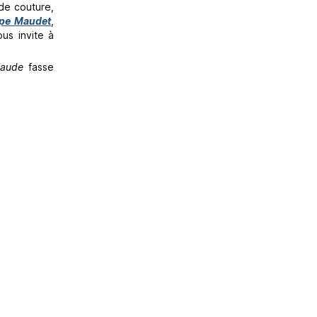
de couture,
ppe Maudet
,
ous invite à
laude
fasse