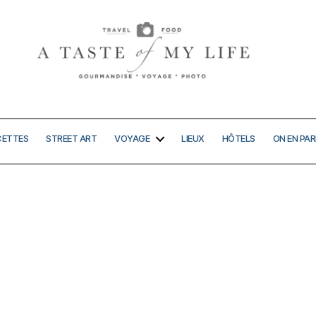
A
taste
of
my
CETTES
STREET ART
VOYAGE
LIEUX
HÔTELS
ON EN PAR
life