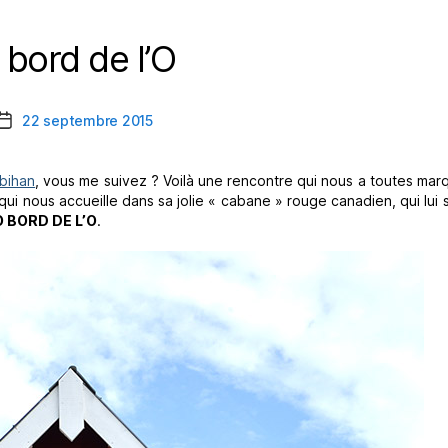
 bord de l’O
Catégories
22 septembre 2015
Date
de
l’article
bihan
, vous me suivez ? Voilà une rencontre qui nous a toutes ma
i qui nous accueille dans sa jolie « cabane » rouge canadien, qui lui s
O BORD DE L’O
.