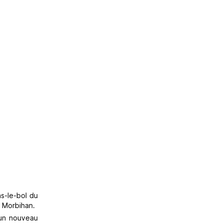
as-le-bol du
e Morbihan.
 un nouveau