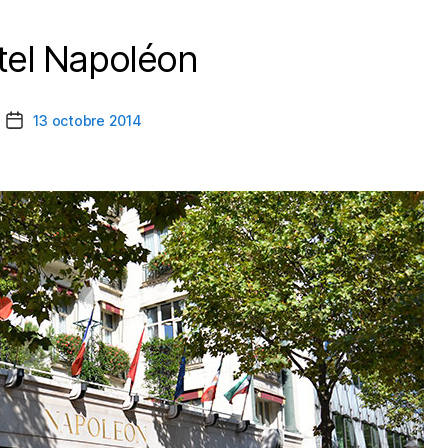
tel Napoléon
Catégories
13 octobre 2014
Date
de
l’article