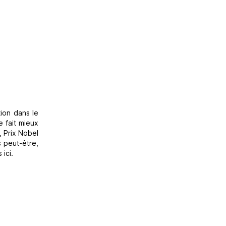
tion dans le
e fait mieux
, Prix Nobel
s peut-être,
ici.