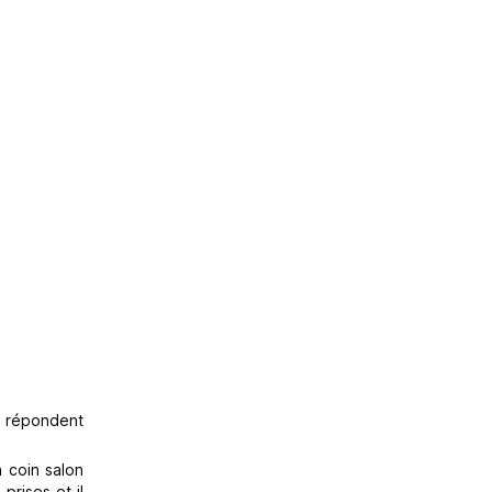
s répondent
n coin salon
prises et il