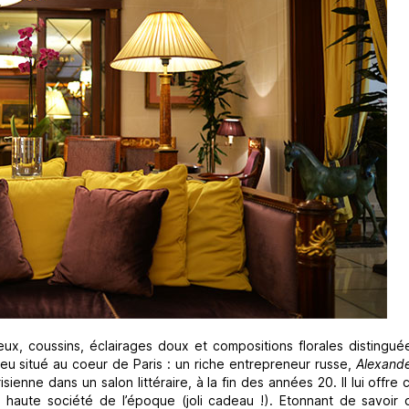
x, coussins, éclairages doux et compositions florales distinguées
lieu situé au coeur de Paris : un riche entrepreneur russe,
Alexande
nne dans un salon littéraire, à la fin des années 20. Il lui offre 
a haute société de l’époque (joli cadeau !). Etonnant de savoir q