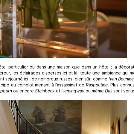
ôtel particulier ou dans une maison que dans un hôtel ; la décora
ereur, les éclairages dispersés ici et là, toute une ambiance qui m
nt séjourné ici : de nombreux russes, bien sûr, comme
Ivan Bounine
rticipé au complot menant à l’assassinat de
Raspoutine
. Plus connu
epburn
ou encore
Steinbeck
et
Hemingway
ou même
Dali
sont venus 