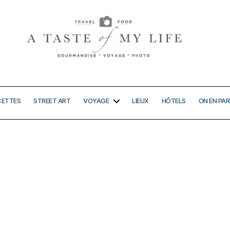
A
taste
of
my
CETTES
STREET ART
VOYAGE
LIEUX
HÔTELS
ON EN PAR
life