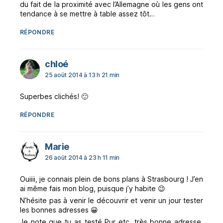
du fait de la proximité avec l’Allemagne où les gens ont
tendance à se mettre à table assez tôt…
RÉPONDRE
dit :
chloé
25 août 2014 à 13 h 21 min
Superbes clichés! 🙂
RÉPONDRE
dit :
Marie
26 août 2014 à 23 h 11 min
Ouiiii, je connais plein de bons plans à Strasbourg ! J’en
ai même fais mon blog, puisque j’y habite 😉
N’hésite pas à venir le découvrir et venir un jour tester
les bonnes adresses 😀
Je note que tu as testé Pur etc, très bonne adresse,