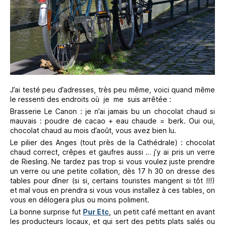
J’ai testé peu d’adresses, très peu même, voici quand même
le ressenti des endroits où je me suis arrêtée :
Brasserie Le Canon : je n’ai jamais bu un chocolat chaud si
mauvais : poudre de cacao + eau chaude = berk. Oui oui,
chocolat chaud au mois d’août, vous avez bien lu.
Le pilier des Anges (tout près de la Cathédrale) : chocolat
chaud correct, crêpes et gaufres aussi … j’y ai pris un verre
de Riesling. Ne tardez pas trop si vous voulez juste prendre
un verre ou une petite collation, dès 17 h 30 on dresse des
tables pour dîner (si si, certains touristes mangent si tôt !!!)
et mal vous en prendra si vous vous installez à ces tables, on
vous en délogera plus ou moins poliment.
La bonne surprise fut
Pur Etc
, un petit café mettant en avant
les producteurs locaux, et qui sert des petits plats salés ou