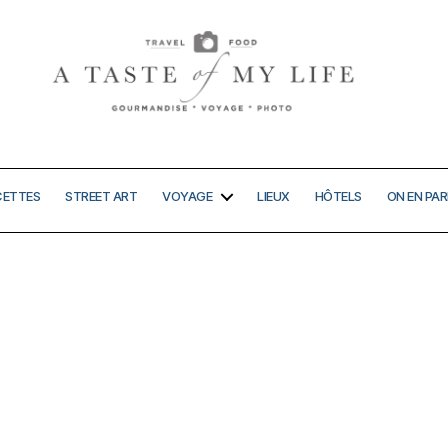
A
taste
of
my
CETTES
STREET ART
VOYAGE
LIEUX
HÔTELS
ON EN PAR
life