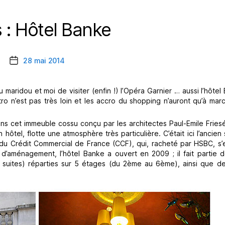
s : Hôtel Banke
Catégories
28 mai 2014
Date
de
l’article
maridou et moi de visiter (enfin !) l’Opéra Garnier … aussi l’hôtel
tro n’est pas très loin et les accro du shopping n’auront qu’à ma
: dans cet immeuble cossu conçu par les architectes Paul-Emile Frie
n hôtel, flotte une atmosphère très particulière. C’était ici l’ancien
 du Crédit Commercial de France (CCF), qui, racheté par HSBC, s’
’aménagement, l’hôtel Banke a ouvert en 2009 ; il fait partie d
 suites) réparties sur 5 étages (du 2ème au 6ème), ainsi que de