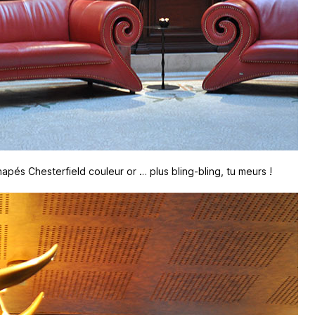
pés Chesterfield couleur or … plus bling-bling, tu meurs !