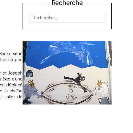
Recherche
Rechercher :
 Banke situé
rcher un peu
sé et Joseph
 siège d’une
est déplacé
e la chaîne
s salles de