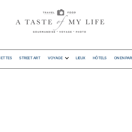
A
taste
of
my
CETTES
STREET ART
VOYAGE
LIEUX
HÔTELS
ON EN PAR
life