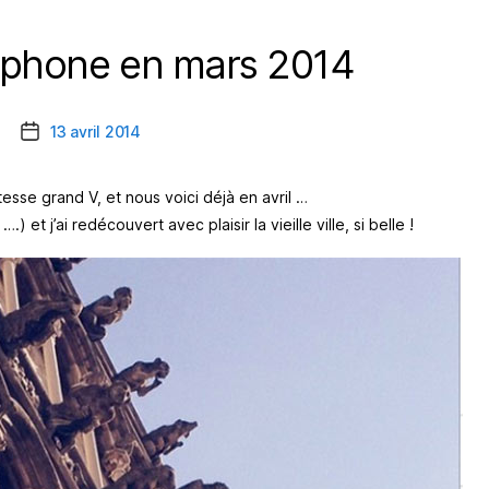
iphone en mars 2014
Catégories
13 avril 2014
Date
de
l’article
itesse grand V, et nous voici déjà en avril …
….) et j’ai redécouvert avec plaisir la vieille ville, si belle !