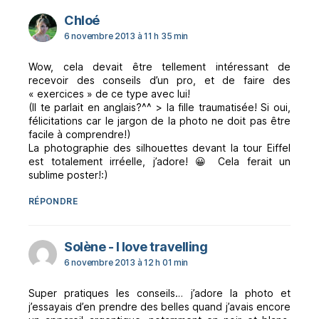
dit :
Chloé
6 novembre 2013 à 11 h 35 min
Wow, cela devait être tellement intéressant de
recevoir des conseils d’un pro, et de faire des
« exercices » de ce type avec lui!
(Il te parlait en anglais?^^ > la fille traumatisée! Si oui,
félicitations car le jargon de la photo ne doit pas être
facile à comprendre!)
La photographie des silhouettes devant la tour Eiffel
est totalement irréelle, j’adore! 😀 Cela ferait un
sublime poster!:)
RÉPONDRE
dit :
Solène - I love travelling
6 novembre 2013 à 12 h 01 min
Super pratiques les conseils… j’adore la photo et
j’essayais d’en prendre des belles quand j’avais encore