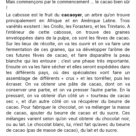
Mais commençons par le commencement … le cacao bien sûr
!
La cabosse est le fruit du
cacaoyer
, un arbre qu’on trouve
principalement en Afrique et en Amérique Latine. Trois
variétés existent : les Criollo, les Forastero, et les Trinitario. A
l’intérieur de cette cabosse, on trouve des graines
enveloppées dans de la pulpe, ce sont les fèves de cacao.
Sur les lieux de récolte, on va les ouvrir et on va faire une
fermentation de ces graines, qui va développer l’arôme de
ces futures fèves de cacao, et faire disparaître la peau
blanche qui les entoure ; c’est une phase très importante.
Ensuite on va les faire sécher et elles seront expédiées dans
les différents pays, où des spécialistes vont faire un
assemblage de différents « crus » et les torréfier, puis les
écraser. On va obtenir une pâte de cacao, dont on va
conserver une partie, et on va presser l’autre partie. En la
pressant, on va obtenir d’un côté un « tourteau de cacao
sec », et d’un autre côté on va récupérer du beurre de
cacao. Pour fabriquer le chocolat, on va mélanger la masse
de cacao, ajouter du beurre de cacao et du sucre. Ces
mélanges varient selon qu’on veut obtenir du chocolat noir,
ou au lait. Le chocolat blanc, lui, n’est fait qu’avec du beurre
de cacao (pas de masse de cacao), du lait et du sucre.