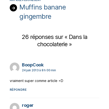
Muffins banane
→
gingembre
26 réponses sur « Dans la
chocolaterie »
dit :
BoopCook
24 juin 2013 à 8 h 00 min
vraiment super comme article =D
RÉPONDRE
dit :
roger