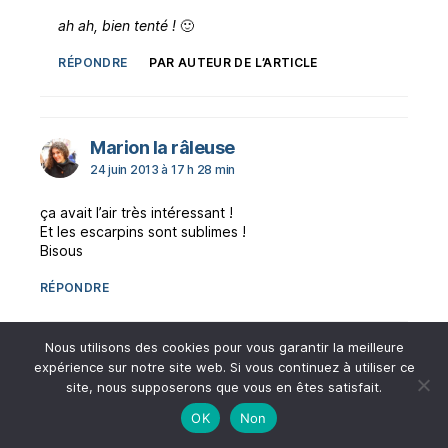
ah ah, bien tenté !
🙂
RÉPONDRE
PAR AUTEUR DE L’ARTICLE
dit :
Marion la râleuse
24 juin 2013 à 17 h 28 min
ça avait l’air très intéressant !
Et les escarpins sont sublimes !
Bisous
RÉPONDRE
Nous utilisons des cookies pour vous garantir la meilleure
dit :
Xtinette
expérience sur notre site web. Si vous continuez à utiliser ce
24 juin 2013 à 19 h 48 min
site, nous supposerons que vous en êtes satisfait.
C’est de l’art ! D’aussi belles chaussures que les
OK
Non
Louboutin 😉