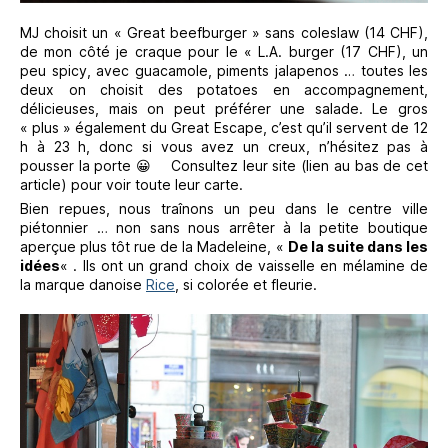
MJ choisit un « Great beefburger » sans coleslaw (14 CHF),
de mon côté je craque pour le « L.A. burger (17 CHF), un
peu spicy, avec guacamole, piments jalapenos … toutes les
deux on choisit des potatoes en accompagnement,
délicieuses, mais on peut préférer une salade. Le gros
« plus » également du Great Escape, c’est qu’il servent de 12
h à 23 h, donc si vous avez un creux, n’hésitez pas à
pousser la porte 😀 Consultez leur site (lien au bas de cet
article) pour voir toute leur carte.
Bien repues, nous traînons un peu dans le centre ville
piétonnier … non sans nous arrêter à la petite boutique
aperçue plus tôt rue de la Madeleine, «
De la suite dans les
idées
« . Ils ont un grand choix de vaisselle en mélamine de
la marque danoise
Rice
, si colorée et fleurie.