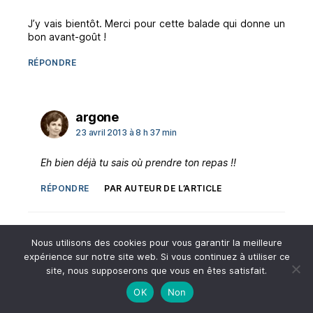
J’y vais bientôt. Merci pour cette balade qui donne un
bon avant-goût !
RÉPONDRE
dit :
argone
23 avril 2013 à 8 h 37 min
Eh bien déjà tu sais où prendre ton repas !!
RÉPONDRE
PAR AUTEUR DE L’ARTICLE
Nous utilisons des cookies pour vous garantir la meilleure
dit :
Xtinette
expérience sur notre site web. Si vous continuez à utiliser ce
23 avril 2013 à 9 h 16 min
site, nous supposerons que vous en êtes satisfait.
OK
Non
Cela fait une éternité que je ne suis pas passée par là !
Très belle balade…