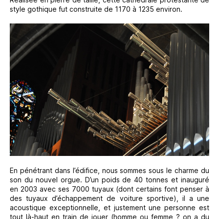
style gothique fut construite de 1170 à 1235 environ.
En pénétrant dans l’édifice, nous sommes sous le charme du
son du nouvel orgue. D’un poids de 40 tonnes et inauguré
en 2003 avec ses 7000 tuyaux (dont certains font penser à
des tuyaux d’échappement de voiture sportive), il a une
acoustique exceptionnelle, et justement une personne est
tout là-haut en train de jouer (homme ou femme ? on a du