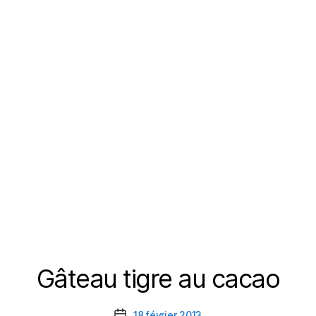
Gâteau tigre au cacao
Catégories
18 février 2013
Date