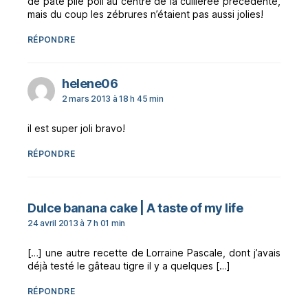
de pâte pile poil au centre de la cuillerée précédente,
mais du coup les zébrures n’étaient pas aussi jolies!
RÉPONDRE
dit :
helene06
2 mars 2013 à 18 h 45 min
il est super joli bravo!
RÉPONDRE
dit :
Dulce banana cake | A taste of my life
24 avril 2013 à 7 h 01 min
[…] une autre recette de Lorraine Pascale, dont j’avais
déjà testé le gâteau tigre il y a quelques […]
RÉPONDRE