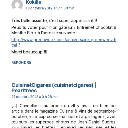
dit :
Kokille
13 octobre 2012 à 17 h 53 min
Très belle assiette, c’est super appétissant !!
Peux tu voter pour mon gâteau « Entremet Chocolat &
Menthe Bio » à l’adresse suivante :
http://www.greenweez.com/anniversaire_greenweez.h
tml
?
Merci beaucoup !!!
RÉPONDRE
CuisinetCigares (cuisinetcigares) |
dit :
Pearltrees
21 octobre 2012 à 0 h 28 min
[…] Cannellonis au brocciu <i>Il y avait un bien bel
article dans le magazine Cuisine & Vins de septembre-
octobre, « Le cap corse – un secret à partager », avec
toujours les superbes photos de Jean-Daniel Sudres.
</i> Lavez les blettes : enlevez les nervures et les