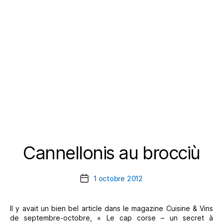
Cannellonis au brocciù
Catégories
1 octobre 2012
Date
de
l’article
Il y avait un bien bel article dans le magazine Cuisine & Vins
de septembre-octobre, « Le cap corse – un secret à