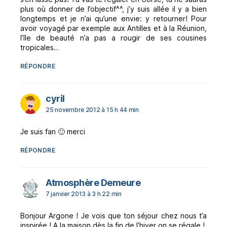
plus où donner de l’objectif^^, j’y suis allée il y a bien
longtemps et je n’ai qu’une envie: y retourner! Pour
avoir voyagé par exemple aux Antilles et à la Réunion,
l’île de beauté n’a pas a rougir de ses cousines
tropicales…
RÉPONDRE
dit :
cyril
25 novembre 2012 à 15 h 44 min
Je suis fan 🙂 merci
RÉPONDRE
dit :
Atmosphère Demeure
7 janvier 2013 à 3 h 22 min
Bonjour Argone ! Je vois que ton séjour chez nous t’a
inspirée ! A la maison dès la fin de l’hiver on se régale !