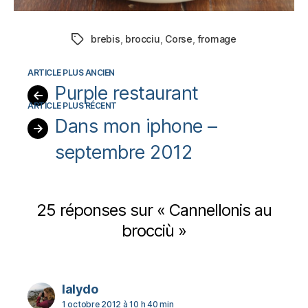
brebis
,
brocciu
,
Corse
,
fromage
Étiquettes
Purple restaurant
←
Dans mon iphone –
→
septembre 2012
25 réponses sur « Cannellonis au
brocciù »
dit :
lalydo
1 octobre 2012 à 10 h 40 min