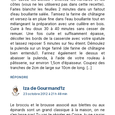
côtes (vous ne les utiliserez pas dans cette recette).
Faites blanchir les feuilles 2 minutes dans un faitout
d’eau bouillante salée. Tamisez la farine de châtaigne
et versez-la en pluie fine dans l'eau bouillante tout en
mélangeant la préparation avec une cuillère en bois.
Cuire à feu doux 30 à 40 minutes sans cesser de
remuer. Une fois cuite et suffisamment épaisse,
décoller les bords de la casserole avec votre spatule
et laissez reposer 5 minutes sur feu éteint. Démoulez
la pulenda sur un linge fariné (de farine de châtaigne
bien entendu!). Farinez également le dessus et
abaisser la pulenda, à l'aide de votre rouleau à
pâtisserie, sur environ 1,5cm d'épaisseur. Coupez des
tranches de 2cm de large sur 10cm de long. […]
RÉPONDRE
dit :
Iza de Gourmand'Iz
23 octobre 2012 à 21 h 48 min
Le brocciu et le brousse associé aux blettes ou aux
épinards sont un grand classique à la maison, on ne
s’en lasse pas! Tu vas te régaler en Corse, tu ne sauras