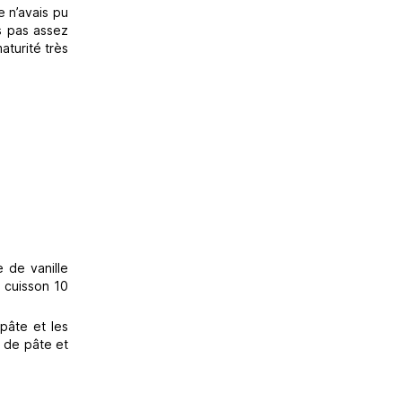
e n’avais pu
ls pas assez
aturité très
 de vanille
a cuisson 10
pâte et les
s de pâte et