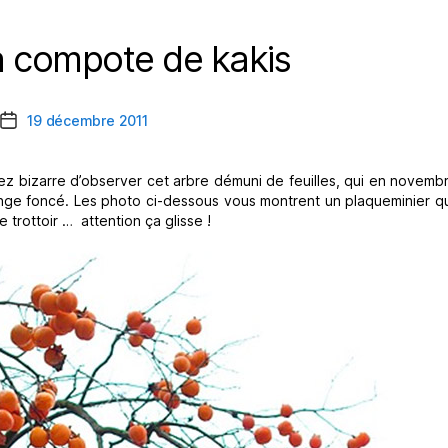
la compote de kakis
Catégories
19 décembre 2011
Date
de
l’article
 assez bizarre d’observer cet arbre démuni de feuilles, qui en nove
ange foncé. Les photo ci-dessous vous montrent un plaqueminier qu
e trottoir … attention ça glisse !