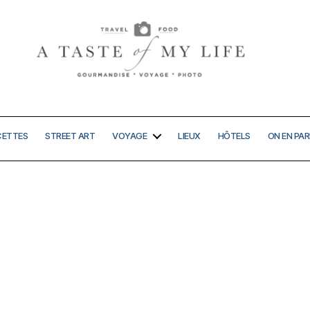
A
taste
of
my
CETTES
STREET ART
VOYAGE
LIEUX
HÔTELS
ON EN PAR
life