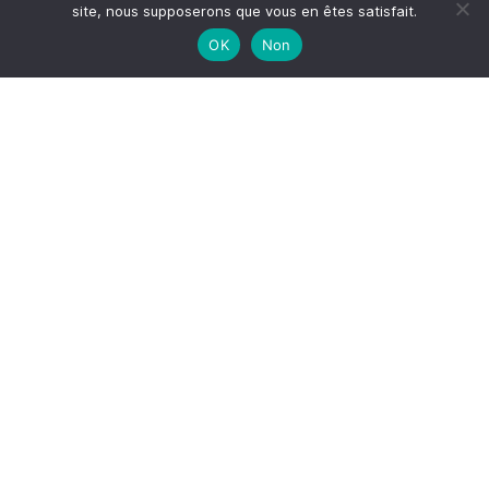
site, nous supposerons que vous en êtes satisfait.
OK
Non
S'inscrire à la newsletter
*
Adresse email
Votre adresse email
HAUT
© 2026
A TASTE OF MY LIFE
↑