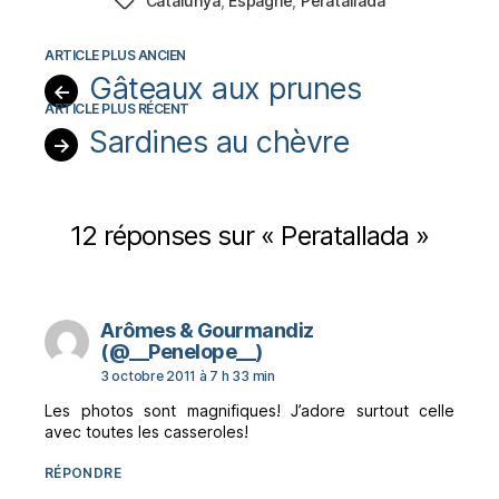
Catalunya
,
Espagne
,
Peratallada
Étiquettes
Gâteaux aux prunes
←
Sardines au chèvre
→
12 réponses sur « Peratallada »
Arômes & Gourmandiz
dit :
(@__Penelope__)
3 octobre 2011 à 7 h 33 min
Les photos sont magnifiques! J’adore surtout celle
avec toutes les casseroles!
RÉPONDRE