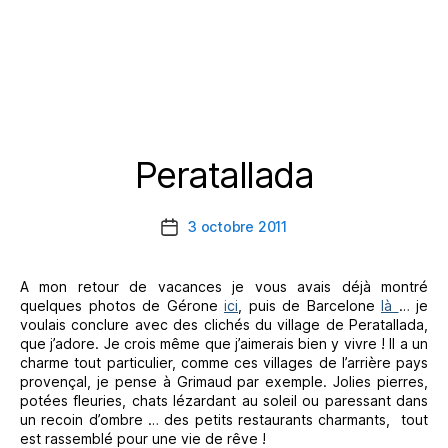
Peratallada
Catégories
3 octobre 2011
Date
de
l’article
A mon retour de vacances je vous avais déjà montré
quelques photos de Gérone
ici
, puis de Barcelone
là
… je
voulais conclure avec des clichés du village de Peratallada,
que j’adore. Je crois même que j’aimerais bien y vivre ! Il a un
charme tout particulier, comme ces villages de l’arrière pays
provençal, je pense à Grimaud par exemple. Jolies pierres,
potées fleuries, chats lézardant au soleil ou paressant dans
un recoin d’ombre … des petits restaurants charmants, tout
est rassemblé pour une vie de rêve !