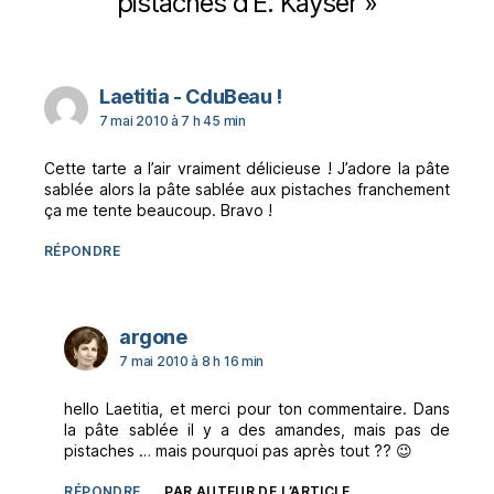
pistaches d’E. Kayser »
dit :
Laetitia - CduBeau !
7 mai 2010 à 7 h 45 min
Cette tarte a l’air vraiment délicieuse ! J’adore la pâte
sablée alors la pâte sablée aux pistaches franchement
ça me tente beaucoup. Bravo !
RÉPONDRE
dit :
argone
7 mai 2010 à 8 h 16 min
hello Laetitia, et merci pour ton commentaire. Dans
la pâte sablée il y a des amandes, mais pas de
pistaches … mais pourquoi pas après tout ?? 😉
RÉPONDRE
PAR AUTEUR DE L’ARTICLE