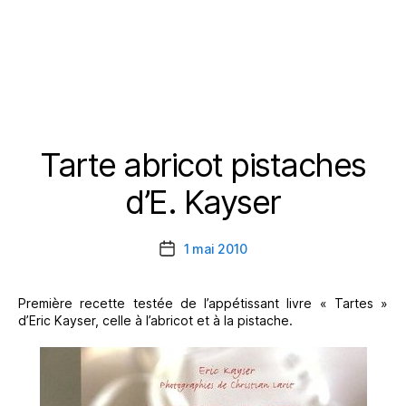
Tarte abricot pistaches
Catégories
d’E. Kayser
1 mai 2010
Date
de
l’article
Première recette testée de l’appétissant livre « Tartes »
d’Eric Kayser, celle à l’abricot et à la pistache.