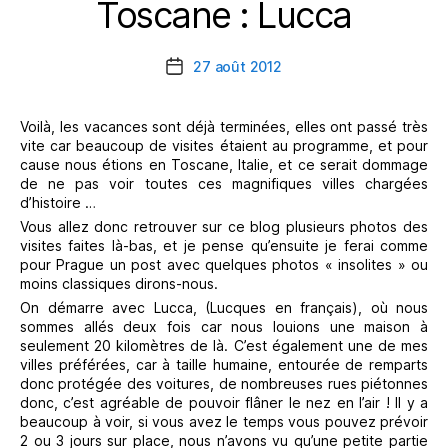
Toscane : Lucca
Catégories
27 août 2012
Date
de
l’article
Voilà, les vacances sont déjà terminées, elles ont passé très
vite car beaucoup de visites étaient au programme, et pour
cause nous étions en Toscane, Italie, et ce serait dommage
de ne pas voir toutes ces magnifiques villes chargées
d’histoire …
Vous allez donc retrouver sur ce blog plusieurs photos des
visites faites là-bas, et je pense qu’ensuite je ferai comme
pour Prague un post avec quelques photos « insolites » ou
moins classiques dirons-nous.
On démarre avec Lucca, (Lucques en français), où nous
sommes allés deux fois car nous louions une maison à
seulement 20 kilomètres de là. C’est également une de mes
villes préférées, car à taille humaine, entourée de remparts
donc protégée des voitures, de nombreuses rues piétonnes
donc, c’est agréable de pouvoir flâner le nez en l’air ! Il y a
beaucoup à voir, si vous avez le temps vous pouvez prévoir
2 ou 3 jours sur place, nous n’avons vu qu’une petite partie