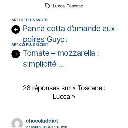
Lucca
,
Toscane
Étiquettes
Panna cotta d’amande aux
←
poires Guyot
Tomate – mozzarella :
→
simplicité …
28 réponses sur « Toscane :
Lucca »
dit :
chocoladdict
27 août 2012 à 9 h 18 min