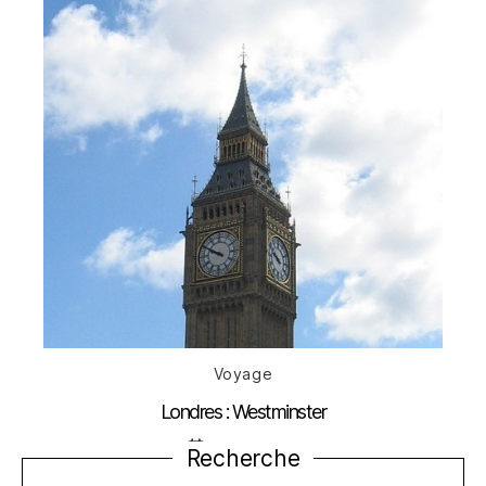
Catégories
Voyage
Londres : Westminster
Date
11 février 2010
Recherche
de
l’article