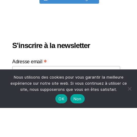
S'inscrire à la newsletter
*
Adresse email
Nous utilisons des cookies pour vous garantir la meilleure
Votre adresse email
expérience sur notre site web. Si vous continuez à utiliser ce
site, nous supposerons que vous en êtes satisfait.
OK
Non
HAUT
© 2026
A TASTE OF MY LIFE
↑