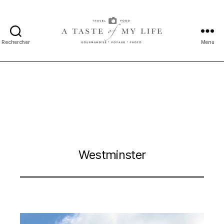
Rechercher
Menu
A
taste
of
my
life
Westminster