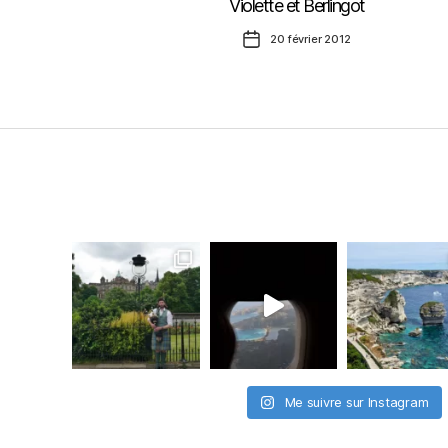
Violette et Berlingot
Date
20 février 2012
de
l’article
Me suivre sur Instagram