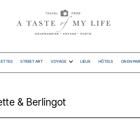
A
taste
of
my
CETTES
STREET ART
VOYAGE
LIEUX
HÔTELS
ON EN PAR
life
ette & Berlingot