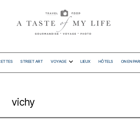
A
taste
of
my
CETTES
STREET ART
VOYAGE
LIEUX
HÔTELS
ON EN PAR
life
vichy