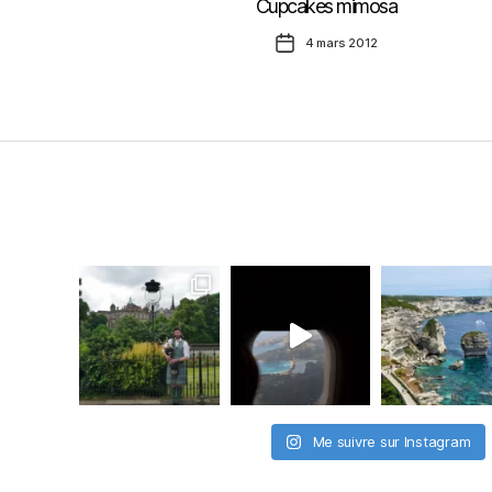
Cupcakes mimosa
Date
4 mars 2012
de
l’article
Me suivre sur Instagram