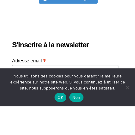
S'inscrire à la newsletter
*
Adresse email
Nous utilisons des cookies pour vous garantir la meilleure
Votre adresse email
expérience sur notre site web. Si vous continuez à utiliser ce
site, nous supposerons que vous en êtes satisfait.
OK
Non
HAUT
© 2026
A TASTE OF MY LIFE
↑