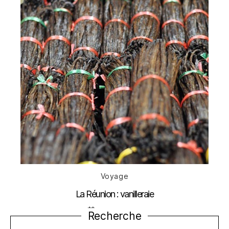
Catégories
Voyage
La Réunion : vanilleraie
Date
17 janvier 2014
Recherche
de
l’article