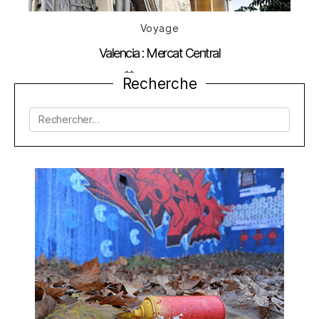
Catégories
Voyage
Valencia : Mercat Central
Date
8 janvier 2014
Recherche
de
l’article
Rechercher :