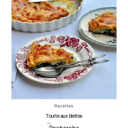
Catégories
Recettes
Tourte aux blettes
Date
10 novembre 2011