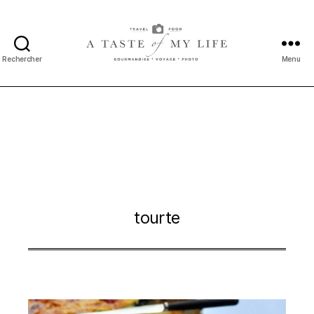
Rechercher
Menu
A
taste
of
my
life
tourte