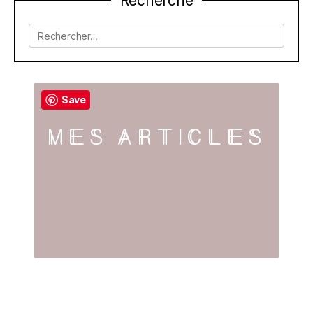
Recherche
de
l’article
Rechercher :
Save