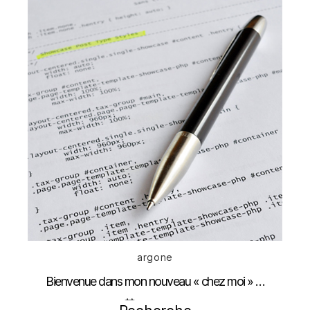
Catégories
argone
Bienvenue dans mon nouveau « chez moi » …
Date
14 mai 2012