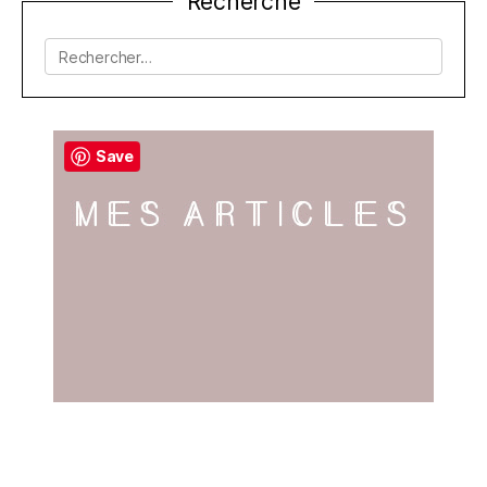
Recherche
de
l’article
Rechercher :
Save