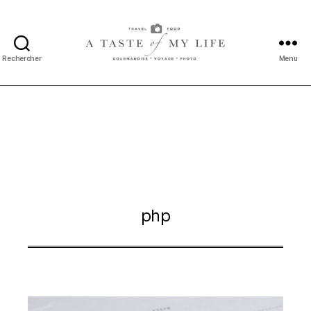
Rechercher
Menu
A
taste
of
my
life
php