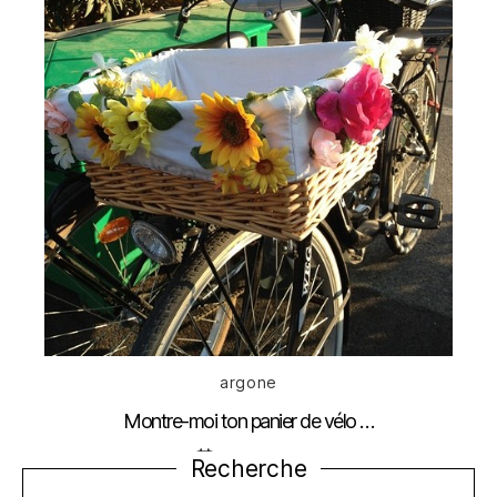
Catégories
argone
Montre-moi ton panier de vélo …
Date
13 mars 2013
Recherche
de
l’article