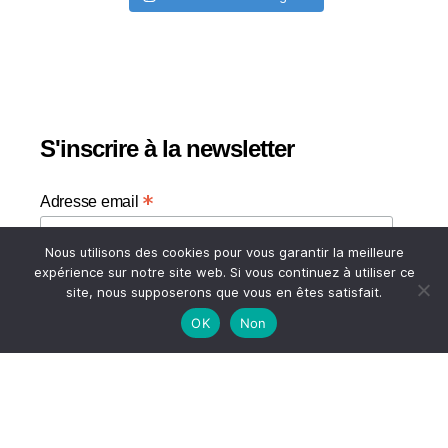
S'inscrire à la newsletter
*
Adresse email
Nous utilisons des cookies pour vous garantir la meilleure
Votre adresse email
expérience sur notre site web. Si vous continuez à utiliser ce
site, nous supposerons que vous en êtes satisfait.
OK
Non
HAUT
© 2026
A TASTE OF MY LIFE
↑