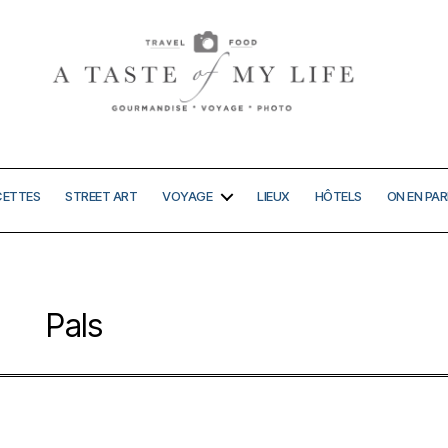
A
taste
of
my
CETTES
STREET ART
VOYAGE
LIEUX
HÔTELS
ON EN PAR
life
Pals