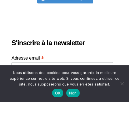
S'inscrire à la newsletter
*
Adresse email
Nous utilisons des cookies pour vous garantir la meilleure
Votre adresse email
expérience sur notre site web. Si vous continuez à utiliser ce
site, nous supposerons que vous en êtes satisfait.
OK
Non
HAUT
© 2026
A TASTE OF MY LIFE
↑