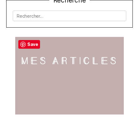
Recherche
de
l’article
Rechercher :
Save