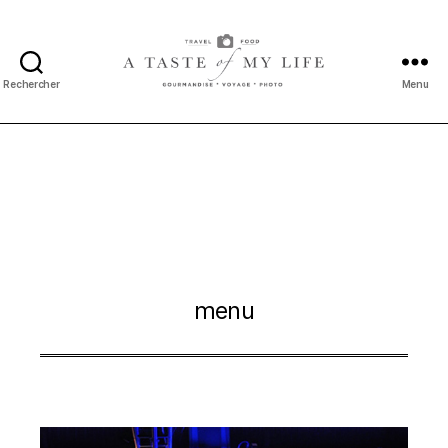
Rechercher
Menu
A
taste
of
my
life
menu