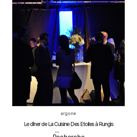
Catégories
argone
Le dîner de La Cuisine Des Etoiles à Rungis
Date
21 avril 2012