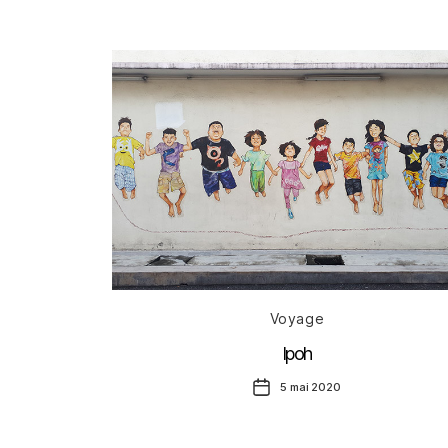
l’article
Catégories
Voyage
Ipoh
Date
5 mai 2020
de
l’article