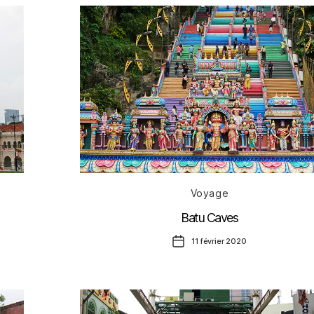
Catégories
Voyage
Batu Caves
Date
11 février 2020
de
l’article