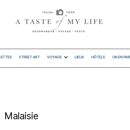
A
taste
of
my
CETTES
STREET ART
VOYAGE
LIEUX
HÔTELS
ON EN PAR
life
Malaisie