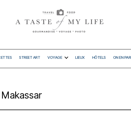
A
taste
of
my
CETTES
STREET ART
VOYAGE
LIEUX
HÔTELS
ON EN PAR
life
Makassar