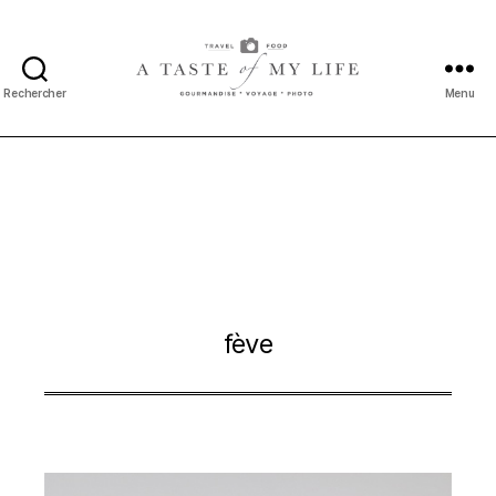
Rechercher
Menu
A
taste
of
my
life
fève