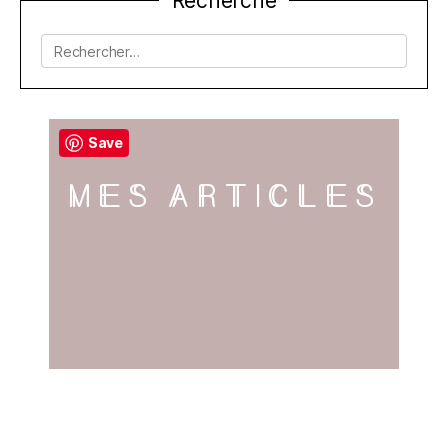
Recherche
de
l’article
Rechercher :
Save