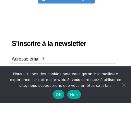
S'inscrire à la newsletter
*
Adresse email
Nous utilisons des cookies pour vous garantir la meilleure
Votre adresse email
expérience sur notre site web. Si vous continuez à utiliser ce
site, nous supposerons que vous en êtes satisfait.
OK
Non
HAUT
© 2026
A TASTE OF MY LIFE
↑