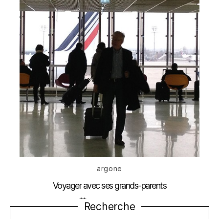
Catégories
argone
Voyager avec ses grands-parents
Date
28 décembre 2013
Recherche
de
l’article