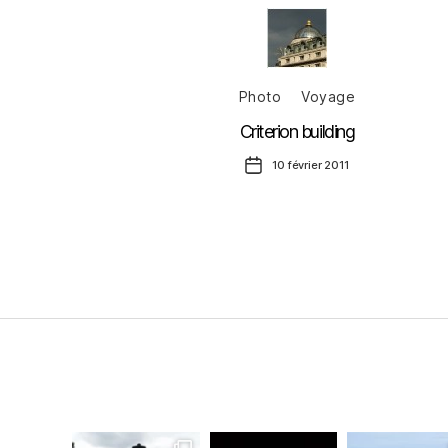
Catégories
Photo
Voyage
Criterion building
Date
10 février 2011
de
l’article