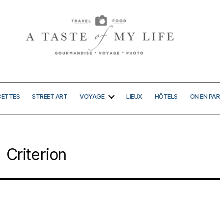
A
taste
of
my
CETTES
STREET ART
VOYAGE
LIEUX
HÔTELS
ON EN PAR
life
Criterion