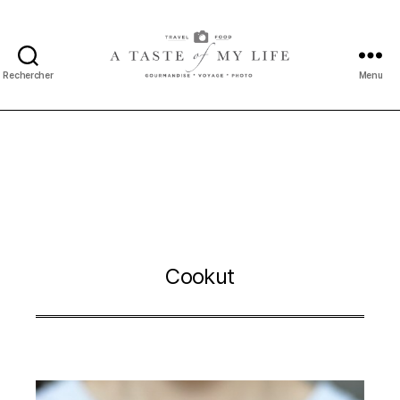
Rechercher
Menu
A
taste
of
my
life
Cookut