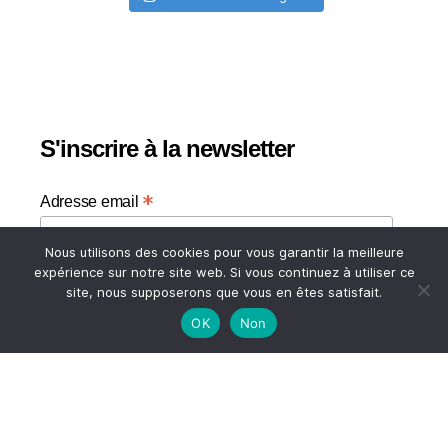
S'inscrire à la newsletter
*
Adresse email
Nous utilisons des cookies pour vous garantir la meilleure
Votre adresse email
expérience sur notre site web. Si vous continuez à utiliser ce
site, nous supposerons que vous en êtes satisfait.
OK
Non
HAUT
© 2026
A TASTE OF MY LIFE
↑