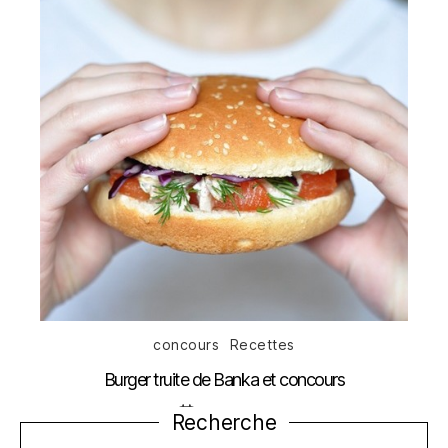
Catégories
concours
Recettes
Burger truite de Banka et concours
Date
4 mars 2013
Recherche
de
l’article