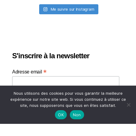
Me suivre sur Instagram
S'inscrire à la newsletter
*
Adresse email
Votre adresse email
Nous utilisons des cookies pour vous garantir la meilleure
expérience sur notre site web. Si vous continuez à utiliser ce
site, nous supposerons que vous en êtes satisfait.
OK
Non
HAUT