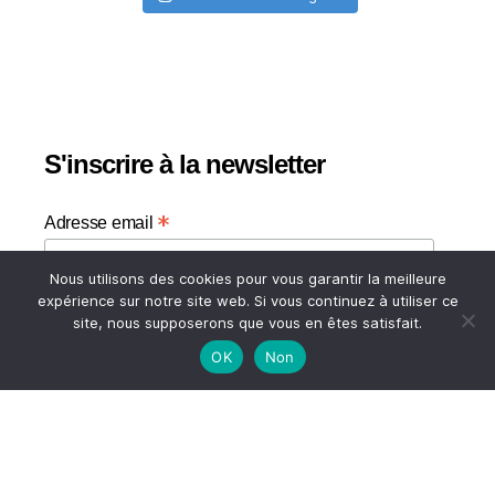
S'inscrire à la newsletter
*
Adresse email
Nous utilisons des cookies pour vous garantir la meilleure
Votre adresse email
expérience sur notre site web. Si vous continuez à utiliser ce
site, nous supposerons que vous en êtes satisfait.
OK
Non
HAUT
© 2026
A TASTE OF MY LIFE
↑