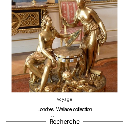
Catégories
Voyage
Londres : Wallace collection
Date
31 juillet 2013
Recherche
de
l’article