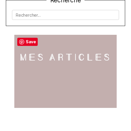
Recherche
de
l’article
Rechercher :
Save