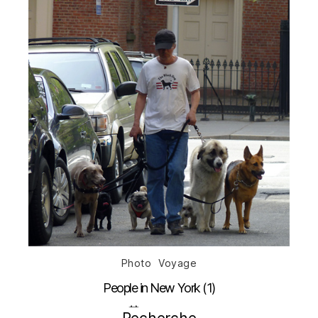
Catégories
Photo
Voyage
People in New York (1)
Date
16 mai 2011