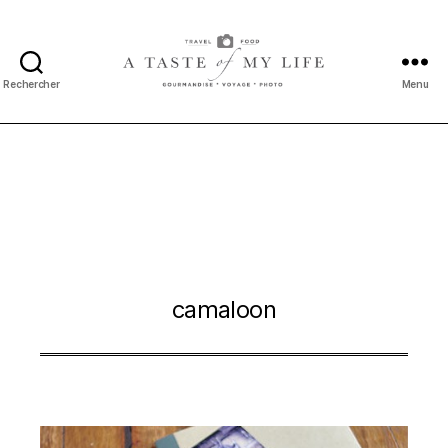
Rechercher
Menu
A
taste
of
my
life
camaloon