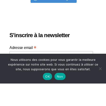
S'inscrire à la newsletter
*
Adresse email
Nous utilisons des cookies pour vous garantir la meilleure
Votre adresse email
expérience sur notre site web. Si vous continuez à utiliser ce
site, nous supposerons que vous en êtes satisfait.
OK
Non
HAUT
© 2026
A TASTE OF MY LIFE
↑