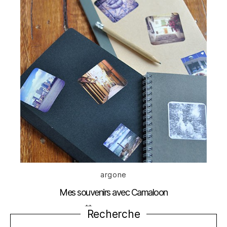
Catégories
argone
Mes souvenirs avec Camaloon
Date
30 octobre 2013
Recherche
de
l’article