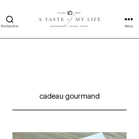
Rechercher
Menu
A
taste
of
my
life
cadeau gourmand