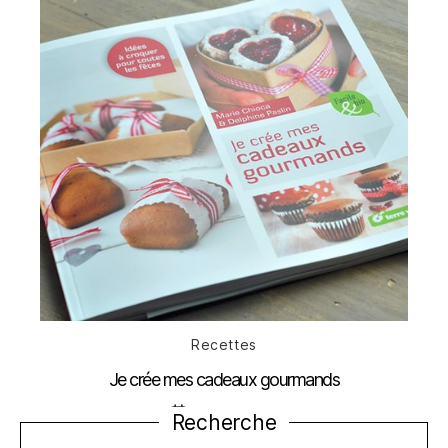
Catégories
Recettes
Je crée mes cadeaux gourmands
Date
5 octobre 2012
Recherche
de
l’article