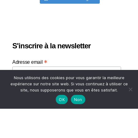
S'inscrire à la newsletter
*
Adresse email
Nous utilisons des cookies pour vous garantir la meilleure
Votre adresse email
expérience sur notre site web. Si vous continuez à utiliser ce
site, nous supposerons que vous en êtes satisfait.
OK
Non
HAUT
© 2026
A TASTE OF MY LIFE
↑