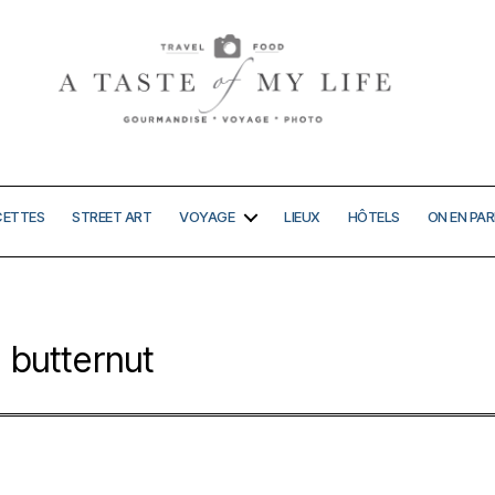
A
taste
of
my
CETTES
STREET ART
VOYAGE
LIEUX
HÔTELS
ON EN PAR
life
butternut