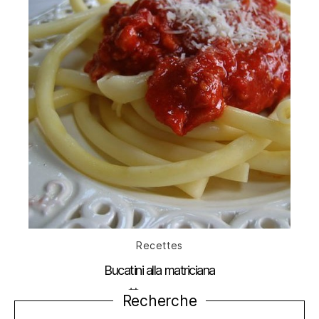
Catégories
Recettes
Bucatini alla matriciana
Date
15 mai 2010
Recherche
de
l’article