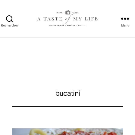
Rechercher
Menu
A
taste
of
my
life
bucatini