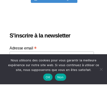
S'inscrire à la newsletter
*
Adresse email
Nous utilisons des cookies pour vous garantir la meilleure
Votre adresse email
expérience sur notre site web. Si vous continuez à utiliser ce
site, nous supposerons que vous en êtes satisfait.
OK
Non
HAUT
© 2026
A TASTE OF MY LIFE
↑