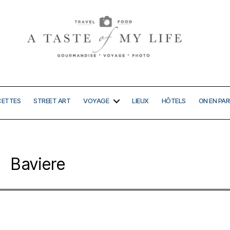
A
taste
of
my
CETTES
STREET ART
VOYAGE
LIEUX
HÔTELS
ON EN PAR
life
Baviere