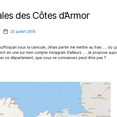
ales des Côtes d’Armor
Catégories
25 juillet 2019
Date
de
l’article
ffoquait sous la canicule, j’étais partie me mettre au frais …. où ç
 sont en une sur mon compte instagram d’ailleurs …. Je propose aujo
nter ce département, que vous ne connaissez peut-être pas ?