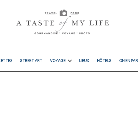
A
taste
of
my
CETTES
STREET ART
VOYAGE
LIEUX
HÔTELS
ON EN PAR
life