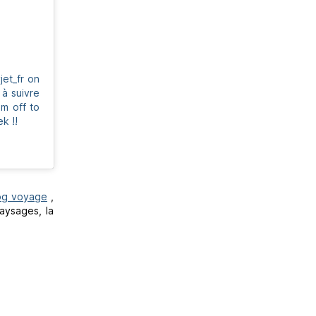
jet_fr on
 à suivre
’m off to
k !!
og voyage
,
aysages, la