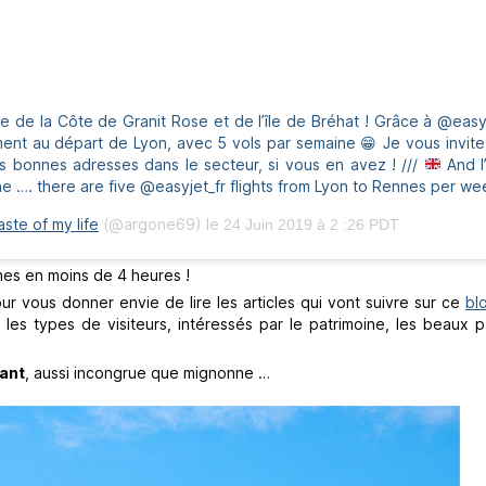
 de la Côte de Granit Rose et de l’île de Bréhat ! Grâce à @easy
ment au départ de Lyon, avec 5 vols par semaine
😁
Je vous invite
s bonnes adresses dans le secteur, si vous en avez ! ///
And I
 …. there are five @easyjet_fr flights from Lyon to Rennes per wee
aste of my life
(@argone69) le
24 Juin 2019 à 2 :26 PDT
nnes en moins de 4 heures !
r vous donner envie de lire les articles qui vont suivre sur ce
bl
les types de visiteurs, intéressés par le patrimoine, les beaux p
ant
, aussi incongrue que mignonne …