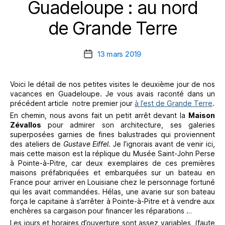
Guadeloupe : au nord
Catégories
de Grande Terre
13 mars 2019
Date
de
l’article
Voici le détail de nos petites visites le deuxième jour de nos
vacances en Guadeloupe. Je vous avais raconté dans un
précédent article notre premier jour
à l’est de Grande Terre
.
En chemin, nous avons fait un petit arrêt devant la
Maison
Zévallos
pour admirer son architecture, ses galeries
superposées garnies de fines balustrades qui proviennent
des ateliers de
Gustave Eiffel
. Je l’ignorais avant de venir ici,
mais cette maison est la réplique du Musée Saint-John Perse
à Pointe-à-Pitre, car deux exemplaires de ces premières
maisons préfabriquées et embarquées sur un bateau en
France pour arriver en Louisiane chez le personnage fortuné
qui les avait commandées. Hélas, une avarie sur son bateau
força le capitaine à s’arrêter à Pointe-à-Pitre et à vendre aux
enchères sa cargaison pour financer les réparations …
Les jours et horaires d’ouverture sont assez variables, (faute