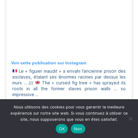
Voir cette publication sur Instagram
Le « figuier maudit » a envahi l’ancienne prison des
esclaves, étalant ses énormes racines par dessus les
murs … ///
The « cursed fig tree » has sprayed its
roots in all the former slaves prison walls … so
impressive …
Une publication partagée par
a taste of my life
(@argone69) le
Nous utilisons des cookies pour vous garantir la meilleure
expérience sur notre site web. Si vous continuez à utiliser ce
site, nous supposerons que vous en êtes satisfait.
OK
Non