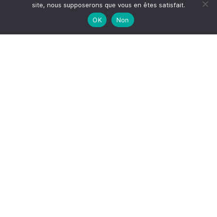
site, nous supposerons que vous en êtes satisfait.
OK
Non
Me suivre sur Instagram
S'inscrire à la newsletter
*
Adresse email