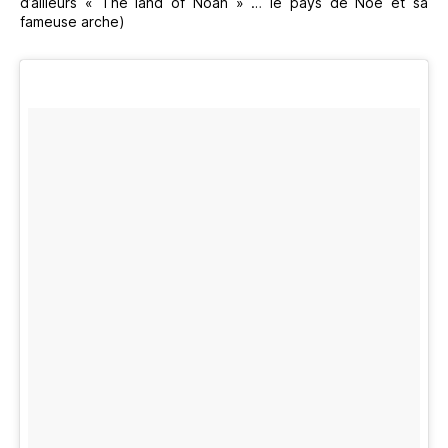
d’ailleurs « The land of Noah » … le pays de Noé et sa
fameuse arche)