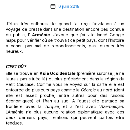
6 juin 2018
Date
de
l’article
J’étais très enthousiaste quand j’ai reçu l’invitation à un
voyage de presse dans une destination encore peu connue
du public, l’
Arménie
. J’avoue que j’ai vite lancé Google
maps pour vérifier où se trouvait ce petit pays, dont l’histoire
a connu pas mal de rebondissements, pas toujours très
heureux.
C’EST OÙ ?
Elle se trouve en
Asie Occidentale
(première surprise, je ne
l’aurais pas située là) et plus précisément dans la région du
Petit Caucase. Comme vous le voyez sur la carte elle est
entourée de plusieurs pays comme la
Géorgie
au nord (dont
elle est assez proche, entre autres pour des raisons
économiques) et l’
Iran
au sud. A l’ouest elle partage sa
frontière avec la
Turquie
, et à l’est avec l’
Azerbaïdjan
.
L’Arménie n’a plus aucune relation diplomatique avec ces
deux derniers pays, relations qui peuvent parfois être
tendues.