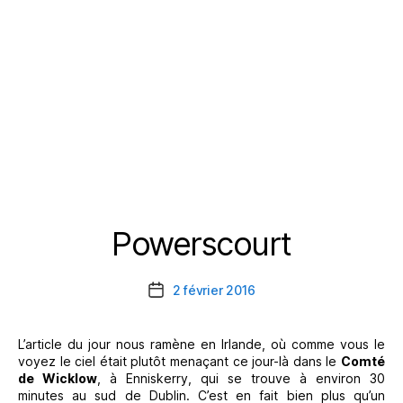
Powerscourt
Catégories
2 février 2016
Date
de
l’article
L’article du jour nous ramène en Irlande, où comme vous le
voyez le ciel était plutôt menaçant ce jour-là dans le
Comté
de Wicklow
, à Enniskerry, qui se trouve à environ 30
minutes au sud de Dublin. C’est en fait bien plus qu’un