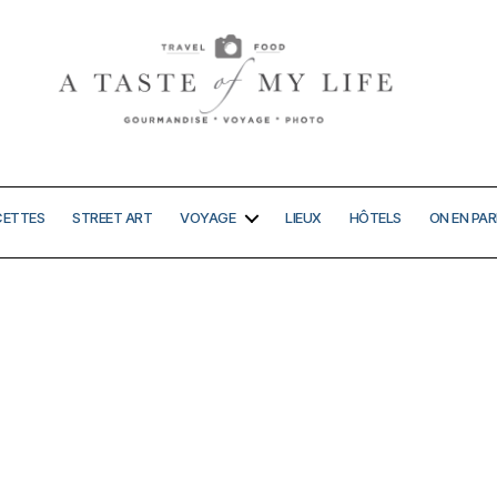
A
taste
of
my
CETTES
STREET ART
VOYAGE
LIEUX
HÔTELS
ON EN PAR
life