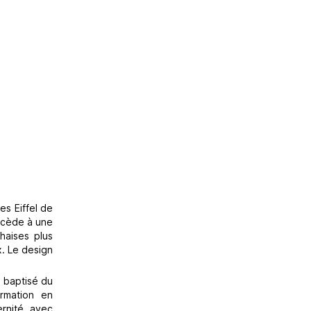
es Eiffel de
accède à une
haises plus
x. Le design
a baptisé du
ormation en
ernité, avec