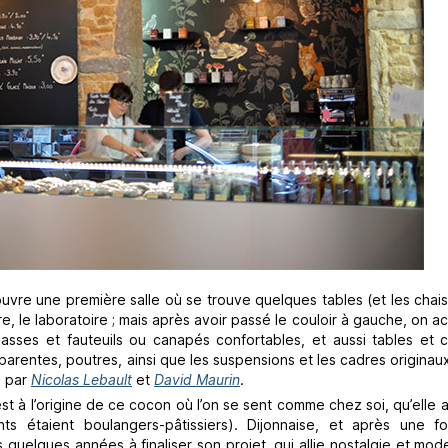
couvre une première salle où se trouve quelques tables (et les chais
tre, le laboratoire ; mais après avoir passé le couloir à gauche, on 
sses et fauteuils ou canapés confortables, et aussi tables et c
arentes, poutres, ainsi que les suspensions et les cadres originau
s par
Nicolas Lebault
et
David Maurin
.
st à l’origine de ce cocon où l’on se sent comme chez soi, qu’elle 
 étaient boulangers-pâtissiers). Dijonnaise, et après une f
 quelques années à finaliser son projet, qui allie nostalgie et mod