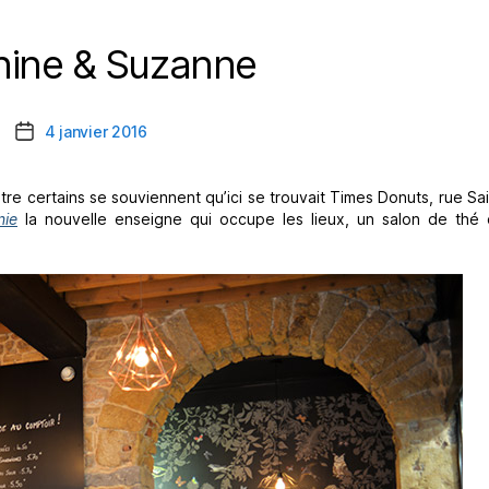
nine & Suzanne
Catégories
4 janvier 2016
Date
de
l’article
tre certains se souviennent qu’ici se trouvait Times Donuts, rue S
nie
la nouvelle enseigne qui occupe les lieux, un salon de thé