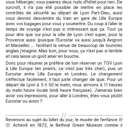
vous héberger, vous paierez deux nuits d’hôtel pour rien. De
surcroît, il n’a pas été possible de mettre en place les
contrôles de sécurité au départ de Lyon Part-Dieu, aussi
vous devrez descendre du train en gare de Lille Europe
avec vos bagages pour vous y soumettre. Du coup à l’aller le
temps de voyage n’est pas si intéressant que ça. Tout ça
pour dire que oui pour la ville de Lyon c’est super, pour la
Provence aussi (puisque l’Eurostar va aussi jusqu’à Avignon
et Marseille) … facilitant la venue de beaucoup de touristes
anglais j’imagine. Mais bon, pour nous, ça n’est pas si terrible
et cela laisse un goût amer en bouche.
Donc pour résumer je préfère de loin réserver un TGV Lyon
à Lille Europe (en prem’s, ce n’est pas très cher), puis un
Eurostar entre Lille Europe et Londres. Le changement
s’effectue facilement, il faut juste changer de quai. Pour un
départ de Lyon à 5 h 50 le matin, nous arrivons à 11 heures
du matin heure locale (midi heure française). J’aimerais bien
avoir vos impressions, pour aller à Londres, êtes-vous plutôt
Eurostar ou avion ?
Revenons au sujet du billet du jour, le musée de l’enfance !!!
🙂 Achevé en 1872, le Bethnal Green Museum comme il