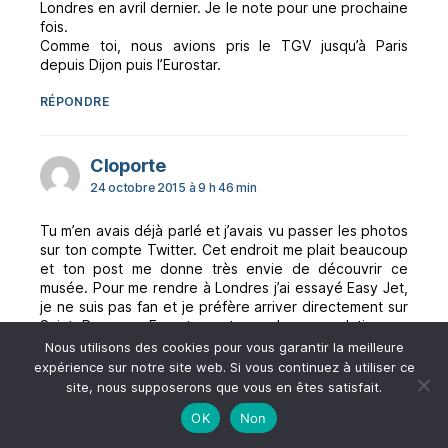
Londres en avril dernier. Je le note pour une prochaine
fois.
Comme toi, nous avions pris le TGV jusqu’à Paris
depuis Dijon puis l’Eurostar.
RÉPONDRE
dit :
Cloporte
24 octobre 2015 à 9 h 46 min
Tu m’en avais déjà parlé et j’avais vu passer les photos
sur ton compte Twitter. Cet endroit me plait beaucoup
et ton post me donne très envie de découvrir ce
musée. Pour me rendre à Londres j’ai essayé Easy Jet,
je ne suis pas fan et je préfère arriver directement sur
Saint Pancras. Eurostar est une bonne solution en
effet. Il y a aussi le bus mais le temps de trajet est
Nous utilisons des cookies pour vous garantir la meilleure
assez long mais le prix est assez intéressant.
expérience sur notre site web. Si vous continuez à utiliser ce
site, nous supposerons que vous en êtes satisfait.
RÉPONDRE
OK
Non