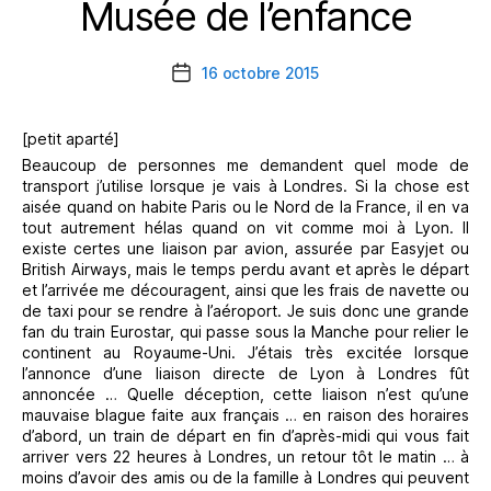
Musée de l’enfance
Catégories
16 octobre 2015
Date
de
l’article
[petit aparté]
Beaucoup de personnes me demandent quel mode de
transport j’utilise lorsque je vais à Londres. Si la chose est
aisée quand on habite Paris ou le Nord de la France, il en va
tout autrement hélas quand on vit comme moi à Lyon. Il
existe certes une liaison par avion, assurée par Easyjet ou
British Airways, mais le temps perdu avant et après le départ
et l’arrivée me découragent, ainsi que les frais de navette ou
de taxi pour se rendre à l’aéroport. Je suis donc une grande
fan du train Eurostar, qui passe sous la Manche pour relier le
continent au Royaume-Uni. J’étais très excitée lorsque
l’annonce d’une liaison directe de Lyon à Londres fût
annoncée … Quelle déception, cette liaison n’est qu’une
mauvaise blague faite aux français … en raison des horaires
d’abord, un train de départ en fin d’après-midi qui vous fait
arriver vers 22 heures à Londres, un retour tôt le matin … à
moins d’avoir des amis ou de la famille à Londres qui peuvent